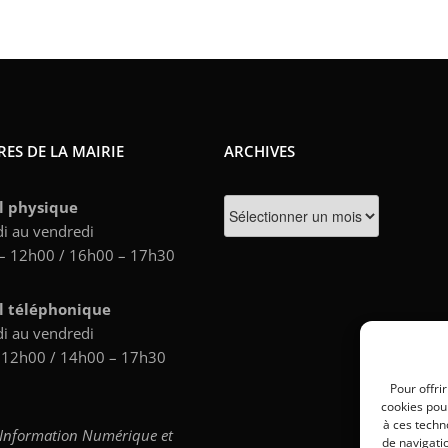
ES DE LA MAIRIE
ARCHIVES
Archives
l physique
i au vendredi
– 12h00 / 16h00 – 17h30
l téléphonique
i au vendredi
 12h00 / 14h00 – 17h30
Pour offri
cookies pour
à ces techn
’Information Numérique et
de navigatio