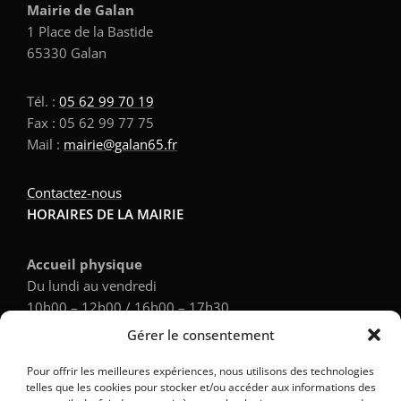
Mairie de Galan
1 Place de la Bastide
65330 Galan
Tél. :
05 62 99 70 19
Fax : 05 62 99 77 75
Mail :
mairie@galan65.fr
Contactez-nous
HORAIRES DE LA MAIRIE
Accueil physique
Du lundi au vendredi
10h00 – 12h00 / 16h00 – 17h30
Gérer le consentement
Accueil téléphonique
Pour offrir les meilleures expériences, nous utilisons des technologies
Du lundi au vendredi
telles que les cookies pour stocker et/ou accéder aux informations des
9h00 – 12h00 / 14h00 – 17h30