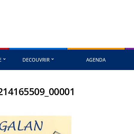
E
DECOUVRIR
AGENDA
214165509_00001