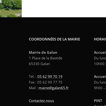
COORDONNÉES DE LA MAIRIE
HORAIR
Mairie de Galan
Accuei
1 Place de la Bastide
Du lund
65330 Galan
10h00 
Tél. :
05 62 99 70 19
Accuei
Fax : 05 62 99 77 75
Du lund
Mail :
mairie@galan65.fr
9h00 –
Contactez-nous
PINT