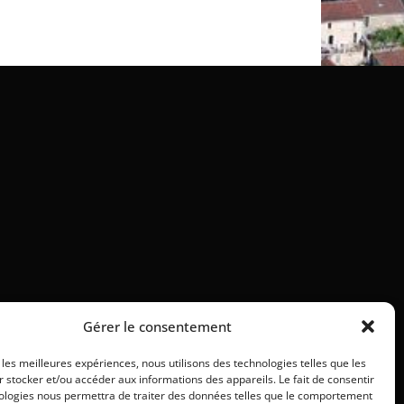
Gérer le consentement
r les meilleures expériences, nous utilisons des technologies telles que les
 stocker et/ou accéder aux informations des appareils. Le fait de consentir
ologies nous permettra de traiter des données telles que le comportement