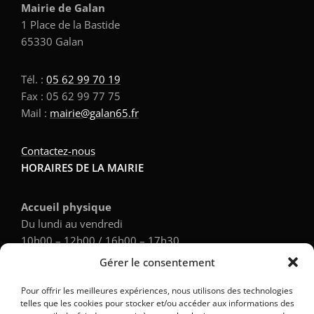
Mairie de Galan
1 Place de la Bastide
65330 Galan
Tél. :
05 62 99 70 19
Fax : 05 62 99 77 75
Mail :
mairie@galan65.fr
Contactez-nous
HORAIRES DE LA MAIRIE
Accueil physique
Du lundi au vendredi
10h00 – 12h00 / 16h00 – 17h30
Gérer le consentement
Accueil téléphonique
Pour offrir les meilleures expériences, nous utilisons des technologies
Du lundi au vendredi
telles que les cookies pour stocker et/ou accéder aux informations des
9h00 – 12h00 / 14h00 – 17h30