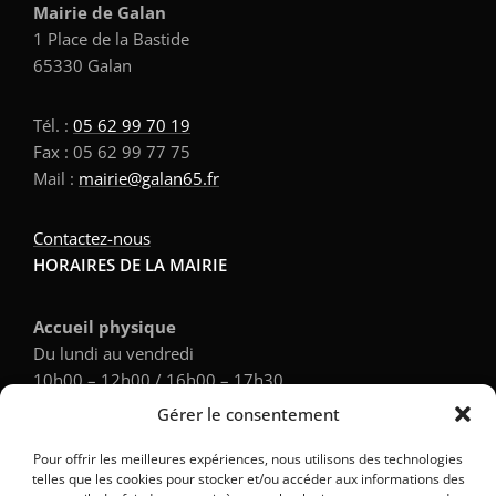
Mairie de Galan
1 Place de la Bastide
65330 Galan
Tél. :
05 62 99 70 19
Fax : 05 62 99 77 75
Mail :
mairie@galan65.fr
Contactez-nous
HORAIRES DE LA MAIRIE
Accueil physique
Du lundi au vendredi
10h00 – 12h00 / 16h00 – 17h30
Gérer le consentement
Accueil téléphonique
Pour offrir les meilleures expériences, nous utilisons des technologies
Du lundi au vendredi
telles que les cookies pour stocker et/ou accéder aux informations des
9h00 – 12h00 / 14h00 – 17h30