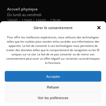
Accueil physique
Du lundi au vendredi
10h00 – 12h00 / 16h00 – 17h30
Gérer le consentement
Accueil téléphonique
Pour offrir les meilleures expériences, nous utilisons des technologies
Du lundi au vendredi
telles que les cookies pour stocker et/ou accéder aux informations des
9h00 – 12h00 / 14h00 – 17h30
appareils. Le fait de consentir à ces technologies nous permettra de
traiter des données telles que le comportement de navigation ou les ID
uniques sur ce site. Le fait de ne pas consentir ou de retirer son
PINT
consentement peut avoir un effet négatif sur certaines caractéristiques
Point d’Information Numérique et Touristique
et fonctions.
Mardi et jeudi : 14h00 – 17h00
Tél. :
05 62 99 70 19
Accepter
ARCHIVES
Refuser
Archives
Voir les préférences