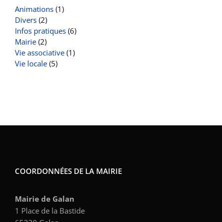
Animations
(1)
Divers
(2)
Infos pratiques
(6)
Mairie
(2)
Vie associative
(1)
Vie locale
(5)
COORDONNÉES DE LA MAIRIE
Mairie de Galan
1 Place de la Bastide