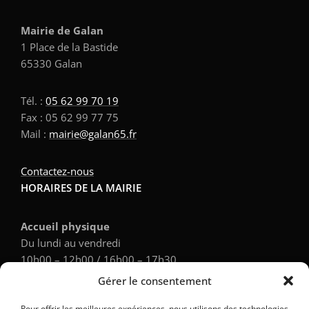
Mairie de Galan
1 Place de la Bastide
65330 Galan
Tél. :
05 62 99 70 19
Fax : 05 62 99 77 75
Mail :
mairie@galan65.fr
Contactez-nous
HORAIRES DE LA MAIRIE
Accueil physique
Du lundi au vendredi
10h00 – 12h00 / 16h00 – 17h30
Gérer le consentement
Accueil téléphonique
Pour offrir les meilleures expériences, nous utilisons des technologies