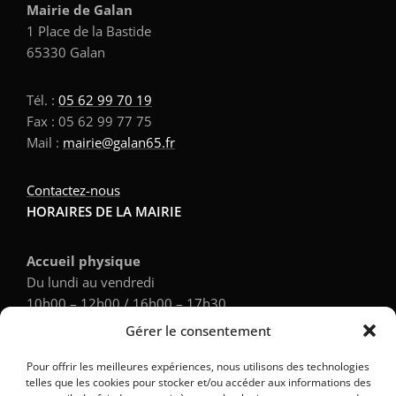
Mairie de Galan
1 Place de la Bastide
65330 Galan
Tél. :
05 62 99 70 19
Fax : 05 62 99 77 75
Mail :
mairie@galan65.fr
Contactez-nous
HORAIRES DE LA MAIRIE
Accueil physique
Du lundi au vendredi
10h00 – 12h00 / 16h00 – 17h30
Gérer le consentement
Accueil téléphonique
Pour offrir les meilleures expériences, nous utilisons des technologies
Du lundi au vendredi
telles que les cookies pour stocker et/ou accéder aux informations des
9h00 – 12h00 / 14h00 – 17h30