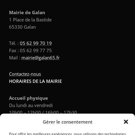
Mairie de Galan
1 Place de la Bastide
65330 Galan
Tél. :
05 62 99 70 19
Fax : 05 62 99 77 75
Mail :
mairie@galan65.fr
Contactez-nous
HORAIRES DE LA MAIRIE
Accueil physique
Du lundi au vendredi
10h00 – 12h00 / 16h00 – 17h30
Gérer le consentement
Accueil téléphonique
Pour offrir les meilleures expériences, nous utilisons des technologies