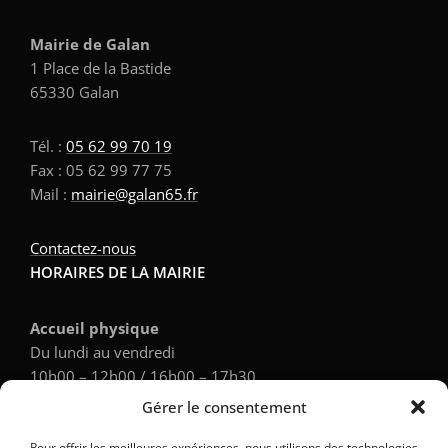
Mairie de Galan
1 Place de la Bastide
65330 Galan
Tél. :
05 62 99 70 19
Fax : 05 62 99 77 75
Mail :
mairie@galan65.fr
Contactez-nous
HORAIRES DE LA MAIRIE
Accueil physique
Du lundi au vendredi
10h00 – 12h00 / 16h00 – 17h30
Gérer le consentement
Accueil téléphonique
Pour offrir les meilleures expériences, nous utilisons des technologies