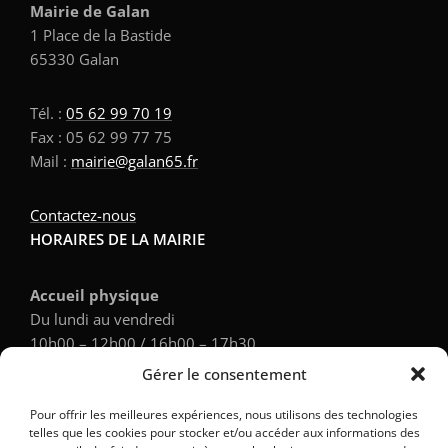
Mairie de Galan
1 Place de la Bastide
65330 Galan
Tél. :
05 62 99 70 19
Fax : 05 62 99 77 75
Mail :
mairie@galan65.fr
Contactez-nous
HORAIRES DE LA MAIRIE
Accueil physique
Du lundi au vendredi
10h00 – 12h00 / 16h00 – 17h30
Gérer le consentement
Accueil téléphonique
Pour offrir les meilleures expériences, nous utilisons des technologies
Du lundi au vendredi
telles que les cookies pour stocker et/ou accéder aux informations des
9h00 – 12h00 / 14h00 – 17h30