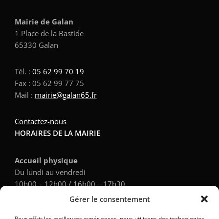
Mairie de Galan
1 Place de la Bastide
65330 Galan
Tél. :
05 62 99 70 19
Fax : 05 62 99 77 75
Mail :
mairie@galan65.fr
Contactez-nous
HORAIRES DE LA MAIRIE
Accueil physique
Du lundi au vendredi
10h00 – 12h00 / 16h00 – 17h30
Gérer le consentement
Accueil téléphonique
Pour offrir les meilleures expériences, nous utilisons des technologies