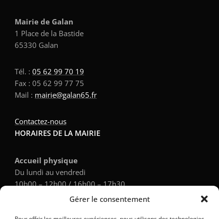
Mairie de Galan
1 Place de la Bastide
65330 Galan
Tél. :
05 62 99 70 19
Fax : 05 62 99 77 75
Mail :
mairie@galan65.fr
Contactez-nous
HORAIRES DE LA MAIRIE
Accueil physique
Du lundi au vendredi
10h00 – 12h00 / 16h00 – 17h30
Gérer le consentement
Accueil téléphonique
Pour offrir les meilleures expériences, nous utilisons des technologies