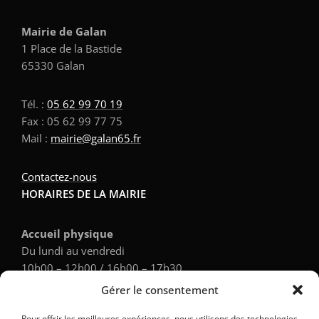
Mairie de Galan
1 Place de la Bastide
65330 Galan
Tél. :
05 62 99 70 19
Fax : 05 62 99 77 75
Mail :
mairie@galan65.fr
Contactez-nous
HORAIRES DE LA MAIRIE
Accueil physique
Du lundi au vendredi
10h00 – 12h00 / 16h00 – 17h30
Gérer le consentement
Accueil téléphonique
Pour offrir les meilleures expériences, nous utilisons des technologies