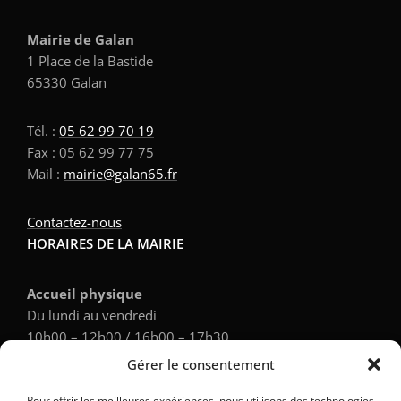
Mairie de Galan
1 Place de la Bastide
65330 Galan
Tél. :
05 62 99 70 19
Fax : 05 62 99 77 75
Mail :
mairie@galan65.fr
Contactez-nous
HORAIRES DE LA MAIRIE
Accueil physique
Du lundi au vendredi
10h00 – 12h00 / 16h00 – 17h30
Gérer le consentement
Accueil téléphonique
Pour offrir les meilleures expériences, nous utilisons des technologies