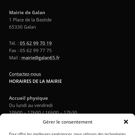
Mairie de Galan
1 Place de la Bastide
65330 Galan
Tél. :
05 62 99 70 19
Fax : 05 62 99 77 75
Mail :
mairie@galan65.fr
Contactez-nous
HORAIRES DE LA MAIRIE
Accueil physique
Du lundi au vendredi
10h00 – 12h00 / 16h00 – 17h30
Gérer le consentement
Accueil téléphonique
Pour offrir les meilleures expériences, nous utilisons des technologies