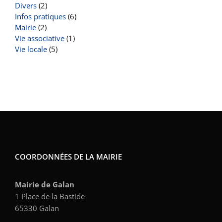
Divers
(2)
Infos pratiques
(6)
Mairie
(2)
Vie associative
(1)
Vie locale
(5)
COORDONNÉES DE LA MAIRIE
Mairie de Galan
1 Place de la Bastide
65330 Galan