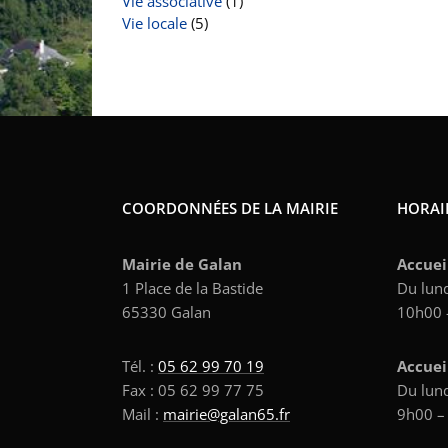
Vie associative
(1)
Vie locale
(5)
COORDONNÉES DE LA MAIRIE
HORAIR
Mairie de Galan
Accuei
1 Place de la Bastide
Du lund
65330 Galan
10h00 
Tél. :
05 62 99 70 19
Accuei
Fax : 05 62 99 77 75
Du lund
Mail :
mairie@galan65.fr
9h00 –