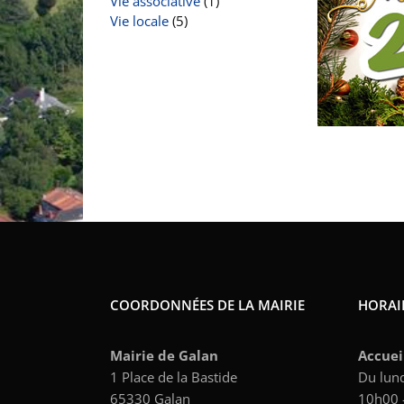
Vie associative
(1)
Vie locale
(5)
COORDONNÉES DE LA MAIRIE
HORAIR
Mairie de Galan
Accuei
1 Place de la Bastide
Du lund
65330 Galan
10h00 