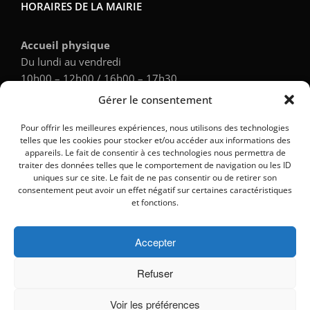
HORAIRES DE LA MAIRIE
Accueil physique
Du lundi au vendredi
10h00 – 12h00 / 16h00 – 17h30
Gérer le consentement
Accueil téléphonique
Pour offrir les meilleures expériences, nous utilisons des technologies
Du lundi au vendredi
telles que les cookies pour stocker et/ou accéder aux informations des
9h00 – 12h00 / 14h00 – 17h30
appareils. Le fait de consentir à ces technologies nous permettra de
traiter des données telles que le comportement de navigation ou les ID
uniques sur ce site. Le fait de ne pas consentir ou de retirer son
PINT
consentement peut avoir un effet négatif sur certaines caractéristiques
Point d’Information Numérique et Touristique
et fonctions.
Mardi et jeudi : 14h00 – 17h00
Tél. :
05 62 99 70 19
Accepter
ARCHIVES
Refuser
Archives
Voir les préférences