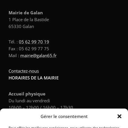
Mairie de Galan
1 Place de la Bastide
65330 Galan
Tél. :
05 62 99 70 19
Fax : 05 62 99 77 75
Mail :
mairie@galan65.fr
Contactez-nous
HORAIRES DE LA MAIRIE
Accueil physique
Du lundi au vendredi
10h00 – 12h00 / 16h00 – 17h30
Gérer le consentement
Accueil téléphonique
Pour offrir les meilleures expériences, nous utilisons des technologies